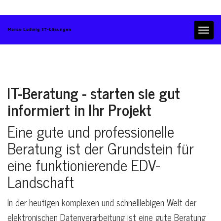
T
o
g
g
l
e
IT-Beratung - starten sie gut
n
informiert in Ihr Projekt
a
v
Eine gute und professionelle
i
g
Beratung ist der Grundstein für
a
eine funktionierende EDV-
t
i
Landschaft
o
n
In der heutigen komplexen und schnelllebigen Welt der
elektronischen Datenverarbeitung ist eine gute Beratung